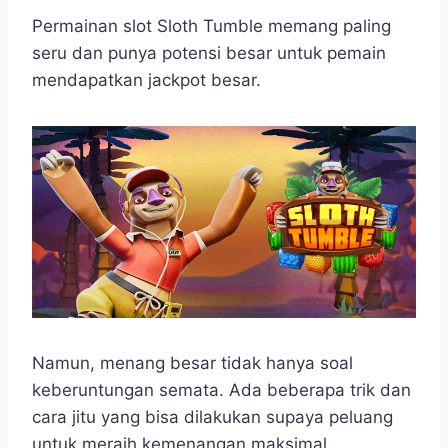
h
a
e
e
k
i
h
a
c
s
l
y
n
a
Permainan slot Sloth Tumble memang paling
t
e
s
e
p
e
r
seru dan punya potensi besar untuk pemain
s
b
e
g
e
e
mendapatkan jackpot besar.
A
o
n
r
p
o
g
a
p
k
e
m
r
Namun, menang besar tidak hanya soal
keberuntungan semata. Ada beberapa trik dan
cara jitu yang bisa dilakukan supaya peluang
untuk meraih kemenangan maksimal