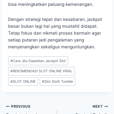
bisa meningkatkan peluang kemenangan.
Dengan strategi tepat dan kesabaran, jackpot
besar bukan lagi hal yang mustahil didapat.
Tetap fokus dan nikmati proses bermain agar
setiap putaran jadi pengalaman yang
menyenangkan sekaligus menguntungkan.
Post
#
Cara Jitu Dapatkan Jackpot Slot
Tags:
#
REKOMENDASI SLOT ONLINE VIRAL
#
SLOT ONLINE
#
Slot Sloth Tumble
Post
PREVIOUS
NEXT