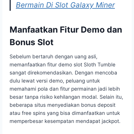
Bermain Di Slot Galaxy Miner
Manfaatkan Fitur Demo dan
Bonus Slot
Sebelum bertaruh dengan uang asli,
memanfaatkan fitur demo slot Sloth Tumble
sangat direkomendasikan. Dengan mencoba
dulu lewat versi demo, peluang untuk
memahami pola dan fitur permainan jadi lebih
besar tanpa risiko kehilangan modal. Selain itu,
beberapa situs menyediakan bonus deposit
atau free spins yang bisa dimanfaatkan untuk
memperbesar kesempatan mendapat jackpot.