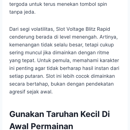
tergoda untuk terus menekan tombol spin
tanpa jeda.
Dari segi volatilitas, Slot Voltage Blitz Rapid
cenderung berada di level menengah. Artinya,
kemenangan tidak selalu besar, tetapi cukup
sering muncul jika dimainkan dengan ritme
yang tepat. Untuk pemula, memahami karakter
ini penting agar tidak berharap hasil instan dari
setiap putaran. Slot ini lebih cocok dimainkan
secara bertahap, bukan dengan pendekatan
agresif sejak awal.
Gunakan Taruhan Kecil Di
Awal Permainan