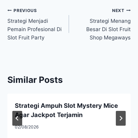
Post
PREVIOUS
NEXT
Strategi Menjadi
Strategi Menang
navigation
Pemain Profesional Di
Besar Di Slot Fruit
Slot Fruit Party
Shop Megaways
Similar Posts
Strategi Ampuh Slot Mystery Mice
Agar Jackpot Terjamin
02/08/2026