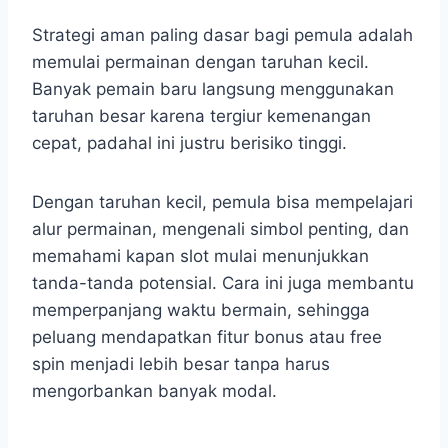
Strategi aman paling dasar bagi pemula adalah
memulai permainan dengan taruhan kecil.
Banyak pemain baru langsung menggunakan
taruhan besar karena tergiur kemenangan
cepat, padahal ini justru berisiko tinggi.
Dengan taruhan kecil, pemula bisa mempelajari
alur permainan, mengenali simbol penting, dan
memahami kapan slot mulai menunjukkan
tanda-tanda potensial. Cara ini juga membantu
memperpanjang waktu bermain, sehingga
peluang mendapatkan fitur bonus atau free
spin menjadi lebih besar tanpa harus
mengorbankan banyak modal.