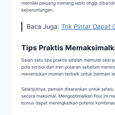
memiliki peluang menang lebih tinggi diban
keberuntungan.
Baca Juga:
Trik Pintar Dapat
Tips Praktis Memaksimal
Salah satu tips praktis adalah memulai sesi
pola simbol dan tren putaran sebelum menin
menentukan momen terbaik untuk bermain leb
Selanjutnya, pemain disarankan untuk selalu m
secara maksimal. Mengoptimalkan fitur ini 
bonus dapat meningkatkan potensi kombinasi 