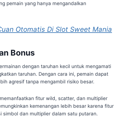
ding pemain yang hanya mengandalkan
 Cuan Otomatis Di Slot Sweet Mania
kan Bonus
 permainan dengan taruhan kecil untuk mengamati
gkatkan taruhan. Dengan cara ini, pemain dapat
ih agresif tanpa mengambil risiko besar.
emanfaatkan fitur wild, scatter, dan multiplier
memungkinkan kemenangan lebih besar karena fitur
simbol dan multiplier dalam satu putaran.