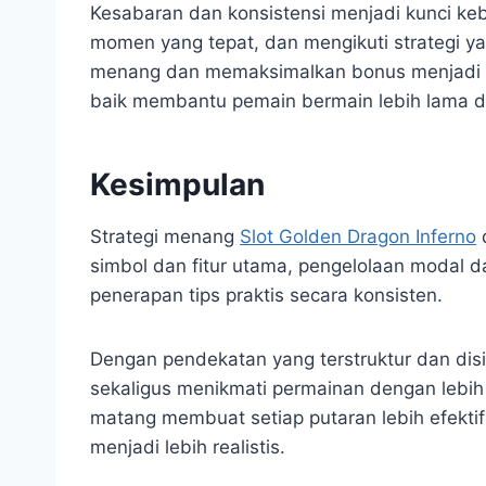
Kesabaran dan konsistensi menjadi kunci k
momen yang tepat, dan mengikuti strategi 
menang dan memaksimalkan bonus menjadi leb
baik membantu pemain bermain lebih lama da
Kesimpulan
Strategi menang
Slot Golden Dragon Inferno
simbol dan fitur utama, pengelolaan modal d
penerapan tips praktis secara konsisten.
Dengan pendekatan yang terstruktur dan dis
sekaligus menikmati permainan dengan lebih
matang membuat setiap putaran lebih efekt
menjadi lebih realistis.