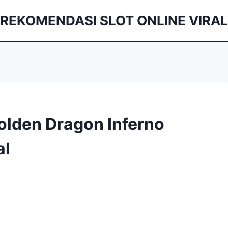
REKOMENDASI SLOT ONLINE VIRAL
olden Dragon Inferno
al