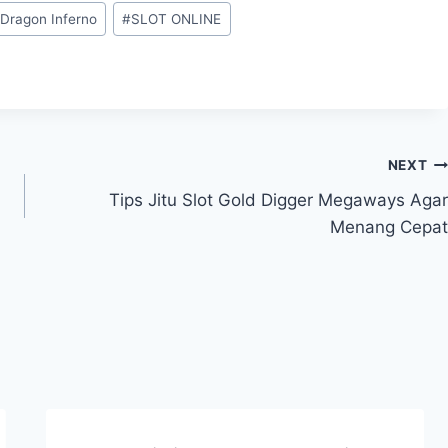
 Dragon Inferno
#
SLOT ONLINE
NEXT
Tips Jitu Slot Gold Digger Megaways Agar
Menang Cepat