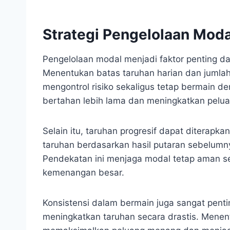
Strategi Pengelolaan Moda
Pengelolaan modal menjadi faktor penting dal
Menentukan batas taruhan harian dan jumla
mengontrol risiko sekaligus tetap bermain 
bertahan lebih lama dan meningkatkan pelu
Selain itu, taruhan progresif dapat diterapk
taruhan berdasarkan hasil putaran sebelum
Pendekatan ini menjaga modal tetap aman s
kemenangan besar.
Konsistensi dalam bermain juga sangat penti
meningkatkan taruhan secara drastis. Menentu