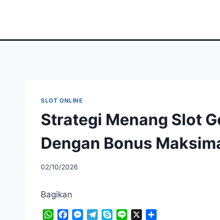
Skip
to
content
SLOT ONLINE
Strategi Menang Slot G
Dengan Bonus Maksim
02/10/2026
Bagikan
W
F
M
T
S
L
X
S