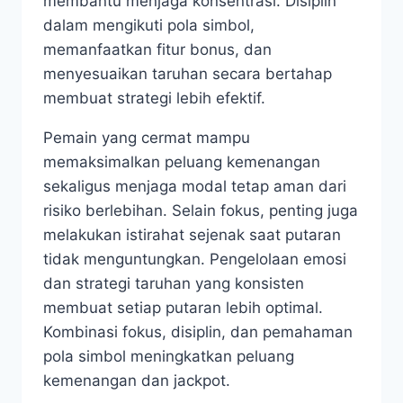
membantu menjaga konsentrasi. Disiplin
dalam mengikuti pola simbol,
memanfaatkan fitur bonus, dan
menyesuaikan taruhan secara bertahap
membuat strategi lebih efektif.
Pemain yang cermat mampu
memaksimalkan peluang kemenangan
sekaligus menjaga modal tetap aman dari
risiko berlebihan. Selain fokus, penting juga
melakukan istirahat sejenak saat putaran
tidak menguntungkan. Pengelolaan emosi
dan strategi taruhan yang konsisten
membuat setiap putaran lebih optimal.
Kombinasi fokus, disiplin, dan pemahaman
pola simbol meningkatkan peluang
kemenangan dan jackpot.