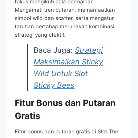
fokus mengikuti pola permainan.
Mengamati tren putaran, memanfaatkan
simbol wild dan scatter, serta mengatur
taruhan bertahap merupakan kombinasi
strategi yang efektif.
Baca Juga:
Strategi
Maksimalkan Sticky
Wild Untuk Slot
Sticky Bees
Fitur Bonus dan Putaran
Gratis
Fitur bonus dan putaran gratis di Slot The