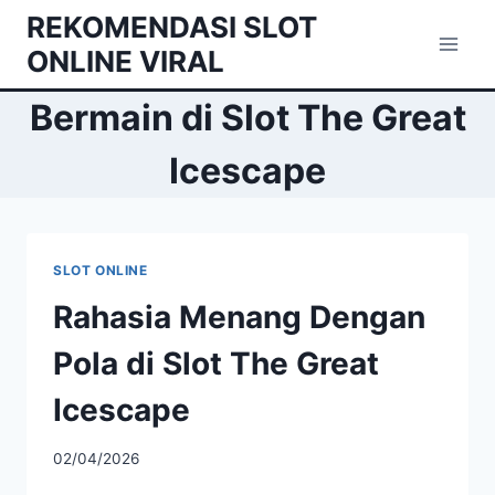
Skip
REKOMENDASI SLOT
to
ONLINE VIRAL
content
Bermain di Slot The Great
Icescape
SLOT ONLINE
Rahasia Menang Dengan
Pola di Slot The Great
Icescape
02/04/2026