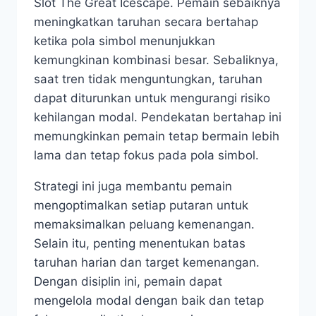
Slot The Great Icescape. Pemain sebaiknya
meningkatkan taruhan secara bertahap
ketika pola simbol menunjukkan
kemungkinan kombinasi besar. Sebaliknya,
saat tren tidak menguntungkan, taruhan
dapat diturunkan untuk mengurangi risiko
kehilangan modal. Pendekatan bertahap ini
memungkinkan pemain tetap bermain lebih
lama dan tetap fokus pada pola simbol.
Strategi ini juga membantu pemain
mengoptimalkan setiap putaran untuk
memaksimalkan peluang kemenangan.
Selain itu, penting menentukan batas
taruhan harian dan target kemenangan.
Dengan disiplin ini, pemain dapat
mengelola modal dengan baik dan tetap