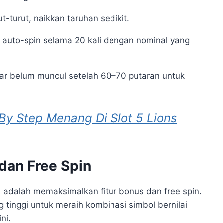
-turut, naikkan taruhan sedikit.
 auto-spin selama 20 kali dengan nominal yang
ar belum muncul setelah 60–70 putaran untuk
By Step Menang Di Slot 5 Lions
 dan Free Spin
s adalah memaksimalkan fitur bonus dan free spin.
g tinggi untuk meraih kombinasi simbol bernilai
ni.