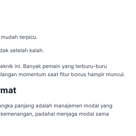
 mudah terpicu.
ak setelah kalah.
knik ini. Banyak pemain yang terburu-buru
ilangan momentum saat fitur bonus hampir muncul.
rmat
jangka panjang adalah manajemen modal yang
pada kemenangan, padahal menjaga modal sama