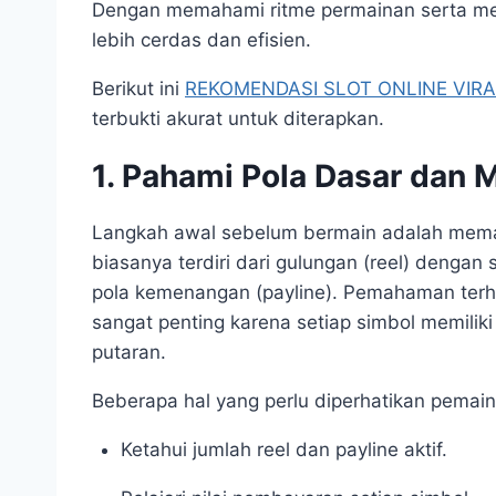
Dengan memahami ritme permainan serta mem
lebih cerdas dan efisien.
Berikut ini
REKOMENDASI SLOT ONLINE VIRA
terbukti akurat untuk diterapkan.
1. Pahami Pola Dasar dan
Langkah awal sebelum bermain adalah memaham
biasanya terdiri dari gulungan (reel) denga
pola kemenangan (payline). Pemahaman terhada
sangat penting karena setiap simbol memilik
putaran.
Beberapa hal yang perlu diperhatikan pemain
Ketahui jumlah reel dan payline aktif.