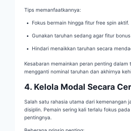
Tips memanfaatkannya:
Fokus bermain hingga fitur free spin aktif.
Gunakan taruhan sedang agar fitur bonus
Hindari menaikkan taruhan secara mendad
Kesabaran memainkan peran penting dalam te
mengganti nominal taruhan dan akhirnya keh
4. Kelola Modal Secara Ce
Salah satu rahasia utama dari kemenangan 
disiplin. Pemain sering kali terlalu fokus 
pentingnya.
Beberapa prinsip penting: