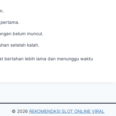
n.
 pertama.
angan belum muncul.
han setelah kalah.
at bertahan lebih lama dan menunggu waktu
© 2026
REKOMENDASI SLOT ONLINE VIRAL