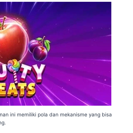
nan ini memiliki pola dan mekanisme yang bisa
ng.