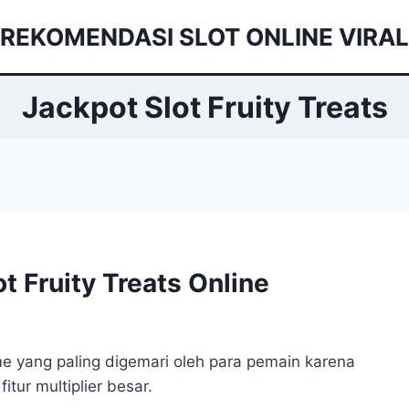
REKOMENDASI SLOT ONLINE VIRAL
Jackpot Slot Fruity Treats
t Fruity Treats Online
 yang paling digemari oleh para pemain karena
tur multiplier besar.