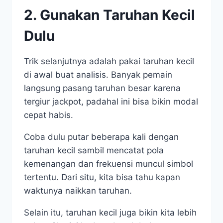
2. Gunakan Taruhan Kecil
Dulu
Trik selanjutnya adalah pakai taruhan kecil
di awal buat analisis. Banyak pemain
langsung pasang taruhan besar karena
tergiur jackpot, padahal ini bisa bikin modal
cepat habis.
Coba dulu putar beberapa kali dengan
taruhan kecil sambil mencatat pola
kemenangan dan frekuensi muncul simbol
tertentu. Dari situ, kita bisa tahu kapan
waktunya naikkan taruhan.
Selain itu, taruhan kecil juga bikin kita lebih