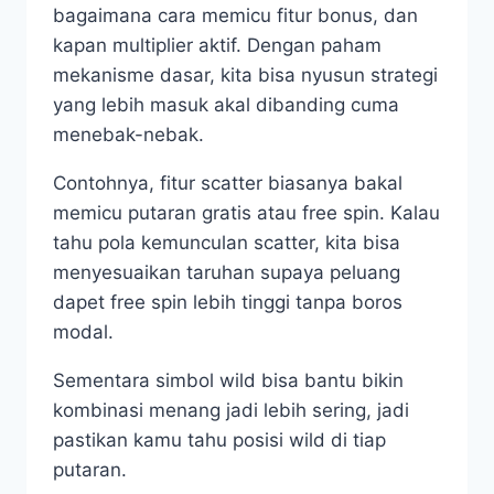
bagaimana cara memicu fitur bonus, dan
kapan multiplier aktif. Dengan paham
mekanisme dasar, kita bisa nyusun strategi
yang lebih masuk akal dibanding cuma
menebak-nebak.
Contohnya, fitur scatter biasanya bakal
memicu putaran gratis atau free spin. Kalau
tahu pola kemunculan scatter, kita bisa
menyesuaikan taruhan supaya peluang
dapet free spin lebih tinggi tanpa boros
modal.
Sementara simbol wild bisa bantu bikin
kombinasi menang jadi lebih sering, jadi
pastikan kamu tahu posisi wild di tiap
putaran.