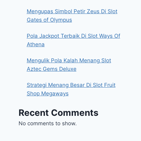
Mengupas Simbol Petir Zeus Di Slot
Gates of Olympus
Pola Jackpot Terbaik Di Slot Ways Of
Athena
Mengulik Pola Kalah Menang Slot
Aztec Gems Deluxe
Strategi Menang Besar Di Slot Fruit
Shop Megaways
Recent Comments
No comments to show.