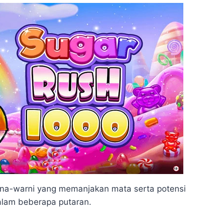
arna-warni yang memanjakan mata serta potensi
alam beberapa putaran.