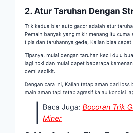
2. Atur Taruhan Dengan St
Trik kedua biar auto gacor adalah atur taruh
Pemain banyak yang mikir menang itu cuma so
tipis dan taruhannya gede, Kalian bisa cep
Tipsnya, mulai dengan taruhan kecil dulu buat
lagi hoki dan mulai dapet beberapa kemenang
demi sedikit.
Dengan cara ini, Kalian tetap aman dari loss 
main aman tapi tetap agresif kalau kondisi l
Baca Juga:
Bocoran Trik G
Miner