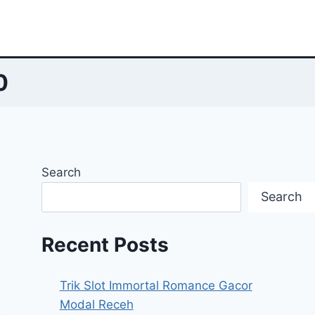
0
Search
Search
Recent Posts
Trik Slot Immortal Romance Gacor
Modal Receh