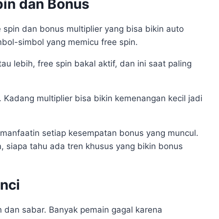
Spin dan Bonus
 spin dan bonus multiplier yang bisa bikin auto
mbol-simbol yang memicu free spin.
u lebih, free spin bakal aktif, dan ini saat paling
if. Kadang multiplier bisa bikin kemenangan kecil jadi
i manfaatin setiap kesempatan bonus yang muncul.
n, siapa tahu ada tren khusus yang bikin bonus
unci
plin dan sabar. Banyak pemain gagal karena