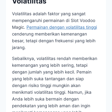
Volatilitas
Volatilitas adalah faktor yang sangat
mempengaruhi permainan di Slot Voodoo
Magic.
Permainan dengan volatilitas tinggi
cenderung memberikan kemenangan
besar, tetapi dengan frekuensi yang lebih
jarang.
Sebaliknya, volatilitas rendah memberikan
kemenangan yang lebih sering, tetapi
dengan jumlah yang lebih kecil. Pemain
yang lebih suka tantangan dan siap
dengan risiko tinggi mungkin akan
menikmati volatilitas tinggi. Namun, jika
Anda lebih suka bermain dengan
pendekatan yang lebih aman dan ingin