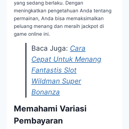
yang sedang berlaku. Dengan
meningkatkan pengetahuan Anda tentang
permainan, Anda bisa memaksimalkan
peluang menang dan meraih jackpot di
game online ini.
Baca Juga:
Cara
Cepat Untuk Menang
Fantastis Slot
Wildman Super
Bonanza
Memahami Variasi
Pembayaran