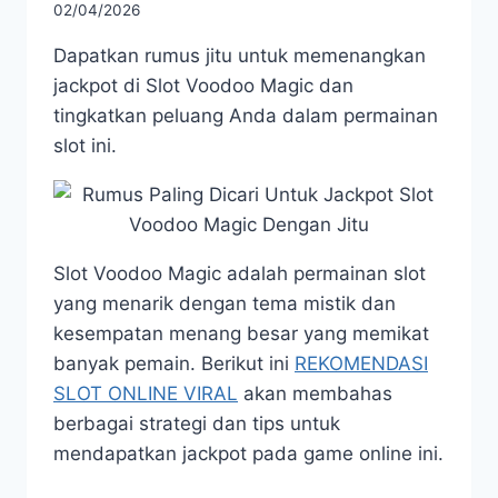
02/04/2026
Dapatkan rumus jitu untuk memenangkan
jackpot di Slot Voodoo Magic dan
tingkatkan peluang Anda dalam permainan
slot ini.
Slot Voodoo Magic adalah permainan slot
yang menarik dengan tema mistik dan
kesempatan menang besar yang memikat
banyak pemain. Berikut ini
REKOMENDASI
SLOT ONLINE VIRAL
akan membahas
berbagai strategi dan tips untuk
mendapatkan jackpot pada game online ini.