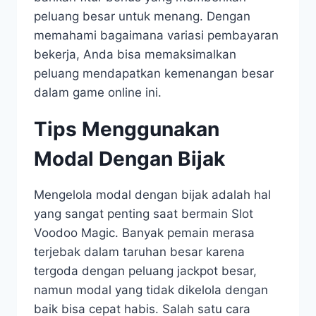
peluang besar untuk menang. Dengan
memahami bagaimana variasi pembayaran
bekerja, Anda bisa memaksimalkan
peluang mendapatkan kemenangan besar
dalam game online ini.
Tips Menggunakan
Modal Dengan Bijak
Mengelola modal dengan bijak adalah hal
yang sangat penting saat bermain Slot
Voodoo Magic. Banyak pemain merasa
terjebak dalam taruhan besar karena
tergoda dengan peluang jackpot besar,
namun modal yang tidak dikelola dengan
baik bisa cepat habis. Salah satu cara