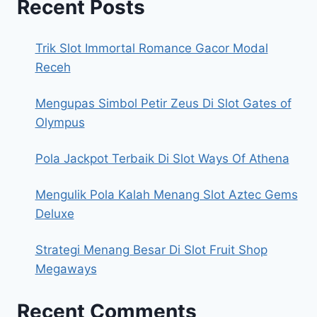
Recent Posts
Trik Slot Immortal Romance Gacor Modal
Receh
Mengupas Simbol Petir Zeus Di Slot Gates of
Olympus
Pola Jackpot Terbaik Di Slot Ways Of Athena
Mengulik Pola Kalah Menang Slot Aztec Gems
Deluxe
Strategi Menang Besar Di Slot Fruit Shop
Megaways
Recent Comments