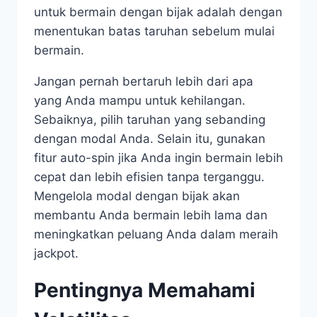
untuk bermain dengan bijak adalah dengan
menentukan batas taruhan sebelum mulai
bermain.
Jangan pernah bertaruh lebih dari apa
yang Anda mampu untuk kehilangan.
Sebaiknya, pilih taruhan yang sebanding
dengan modal Anda. Selain itu, gunakan
fitur auto-spin jika Anda ingin bermain lebih
cepat dan lebih efisien tanpa terganggu.
Mengelola modal dengan bijak akan
membantu Anda bermain lebih lama dan
meningkatkan peluang Anda dalam meraih
jackpot.
Pentingnya Memahami