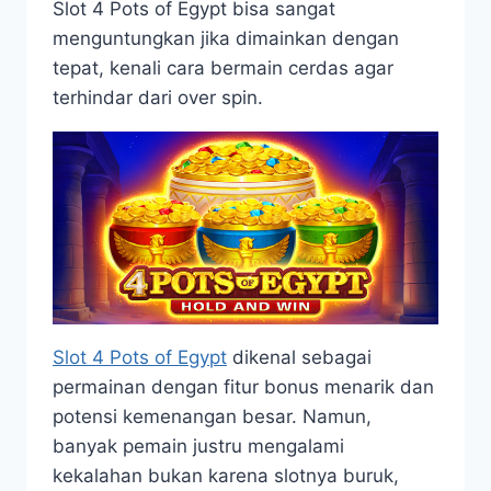
Slot 4 Pots of Egypt bisa sangat
menguntungkan jika dimainkan dengan
tepat, kenali cara bermain cerdas agar
terhindar dari over spin.
Slot 4 Pots of Egypt
dikenal sebagai
permainan dengan fitur bonus menarik dan
potensi kemenangan besar. Namun,
banyak pemain justru mengalami
kekalahan bukan karena slotnya buruk,