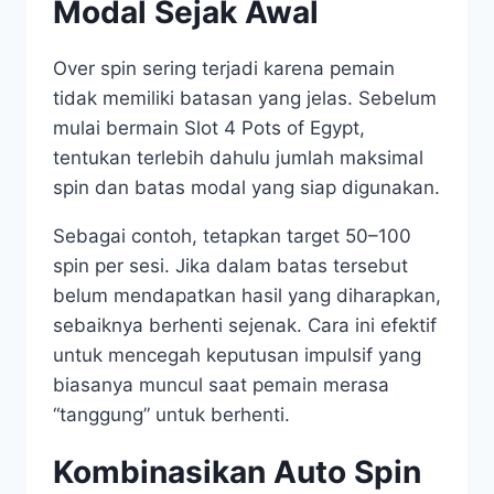
Modal Sejak Awal
Over spin sering terjadi karena pemain
tidak memiliki batasan yang jelas. Sebelum
mulai bermain Slot 4 Pots of Egypt,
tentukan terlebih dahulu jumlah maksimal
spin dan batas modal yang siap digunakan.
Sebagai contoh, tetapkan target 50–100
spin per sesi. Jika dalam batas tersebut
belum mendapatkan hasil yang diharapkan,
sebaiknya berhenti sejenak. Cara ini efektif
untuk mencegah keputusan impulsif yang
biasanya muncul saat pemain merasa
“tanggung” untuk berhenti.
Kombinasikan Auto Spin