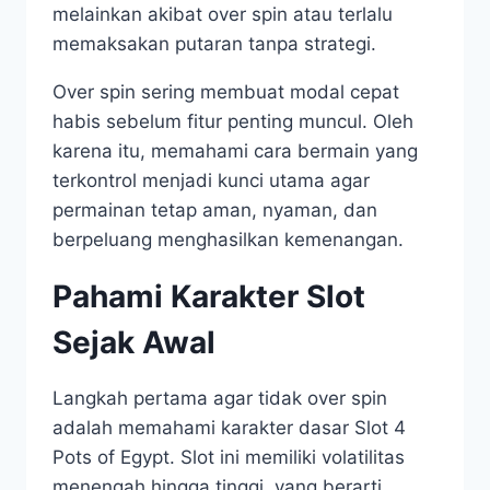
melainkan akibat over spin atau terlalu
memaksakan putaran tanpa strategi.
Over spin sering membuat modal cepat
habis sebelum fitur penting muncul. Oleh
karena itu, memahami cara bermain yang
terkontrol menjadi kunci utama agar
permainan tetap aman, nyaman, dan
berpeluang menghasilkan kemenangan.
Pahami Karakter Slot
Sejak Awal
Langkah pertama agar tidak over spin
adalah memahami karakter dasar Slot 4
Pots of Egypt. Slot ini memiliki volatilitas
menengah hingga tinggi, yang berarti