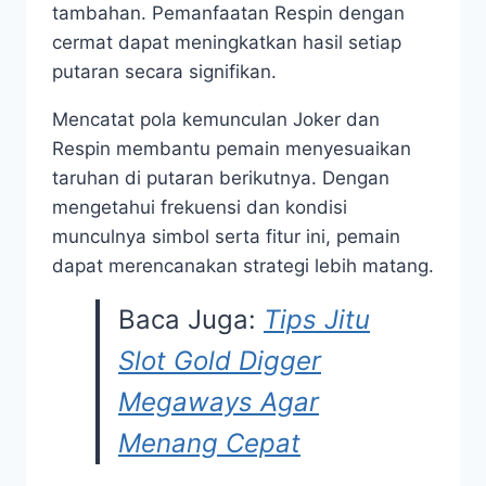
tambahan. Pemanfaatan Respin dengan
cermat dapat meningkatkan hasil setiap
putaran secara signifikan.
Mencatat pola kemunculan Joker dan
Respin membantu pemain menyesuaikan
taruhan di putaran berikutnya. Dengan
mengetahui frekuensi dan kondisi
munculnya simbol serta fitur ini, pemain
dapat merencanakan strategi lebih matang.
Baca Juga:
Tips Jitu
Slot Gold Digger
Megaways Agar
Menang Cepat