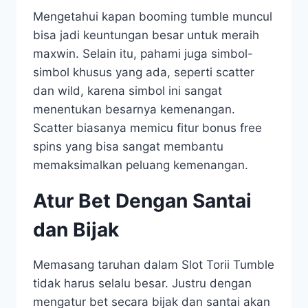
Mengetahui kapan booming tumble muncul
bisa jadi keuntungan besar untuk meraih
maxwin. Selain itu, pahami juga simbol-
simbol khusus yang ada, seperti scatter
dan wild, karena simbol ini sangat
menentukan besarnya kemenangan.
Scatter biasanya memicu fitur bonus free
spins yang bisa sangat membantu
memaksimalkan peluang kemenangan.
Atur Bet Dengan Santai
dan Bijak
Memasang taruhan dalam Slot Torii Tumble
tidak harus selalu besar. Justru dengan
mengatur bet secara bijak dan santai akan