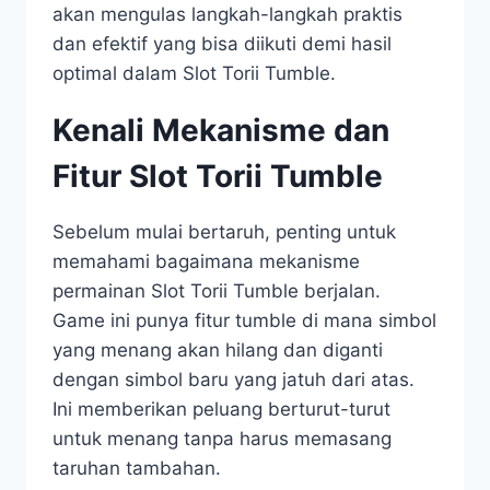
akan mengulas langkah-langkah praktis
dan efektif yang bisa diikuti demi hasil
optimal dalam Slot Torii Tumble.
Kenali Mekanisme dan
Fitur Slot Torii Tumble
Sebelum mulai bertaruh, penting untuk
memahami bagaimana mekanisme
permainan Slot Torii Tumble berjalan.
Game ini punya fitur tumble di mana simbol
yang menang akan hilang dan diganti
dengan simbol baru yang jatuh dari atas.
Ini memberikan peluang berturut-turut
untuk menang tanpa harus memasang
taruhan tambahan.