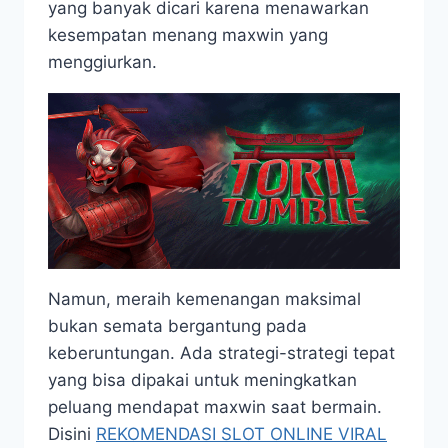
yang banyak dicari karena menawarkan
kesempatan menang maxwin yang
menggiurkan.
Namun, meraih kemenangan maksimal
bukan semata bergantung pada
keberuntungan. Ada strategi-strategi tepat
yang bisa dipakai untuk meningkatkan
peluang mendapat maxwin saat bermain.
Disini
REKOMENDASI SLOT ONLINE VIRAL