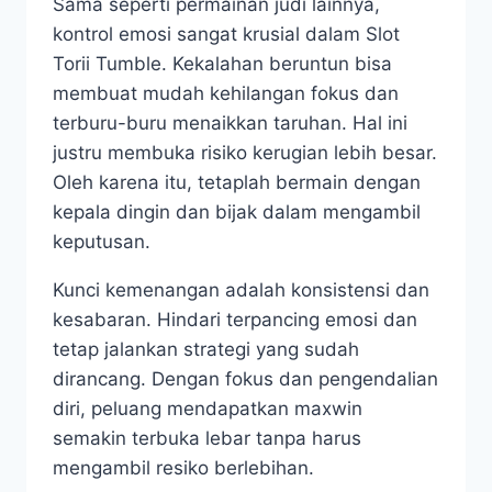
Sama seperti permainan judi lainnya,
kontrol emosi sangat krusial dalam Slot
Torii Tumble. Kekalahan beruntun bisa
membuat mudah kehilangan fokus dan
terburu-buru menaikkan taruhan. Hal ini
justru membuka risiko kerugian lebih besar.
Oleh karena itu, tetaplah bermain dengan
kepala dingin dan bijak dalam mengambil
keputusan.
Kunci kemenangan adalah konsistensi dan
kesabaran. Hindari terpancing emosi dan
tetap jalankan strategi yang sudah
dirancang. Dengan fokus dan pengendalian
diri, peluang mendapatkan maxwin
semakin terbuka lebar tanpa harus
mengambil resiko berlebihan.