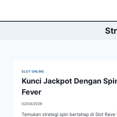
Skip
to
content
St
SLOT ONLINE
Kunci Jackpot Dengan Spin
Fever
02/04/2026
Temukan strategi spin bertahap di Slot Rave