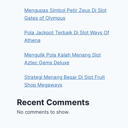
Mengupas Simbol Petir Zeus Di Slot
Gates of Olympus
Pola Jackpot Terbaik Di Slot Ways Of
Athena
Mengulik Pola Kalah Menang Slot
Aztec Gems Deluxe
Strategi Menang Besar Di Slot Fruit
Shop Megaways
Recent Comments
No comments to show.