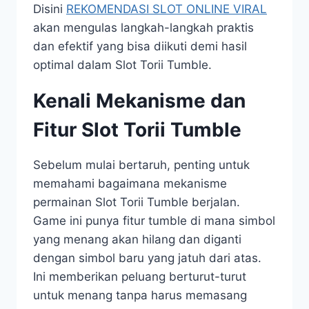
Disini
REKOMENDASI SLOT ONLINE VIRAL
akan mengulas langkah-langkah praktis
dan efektif yang bisa diikuti demi hasil
optimal dalam Slot Torii Tumble.
Kenali Mekanisme dan
Fitur Slot Torii Tumble
Sebelum mulai bertaruh, penting untuk
memahami bagaimana mekanisme
permainan Slot Torii Tumble berjalan.
Game ini punya fitur tumble di mana simbol
yang menang akan hilang dan diganti
dengan simbol baru yang jatuh dari atas.
Ini memberikan peluang berturut-turut
untuk menang tanpa harus memasang