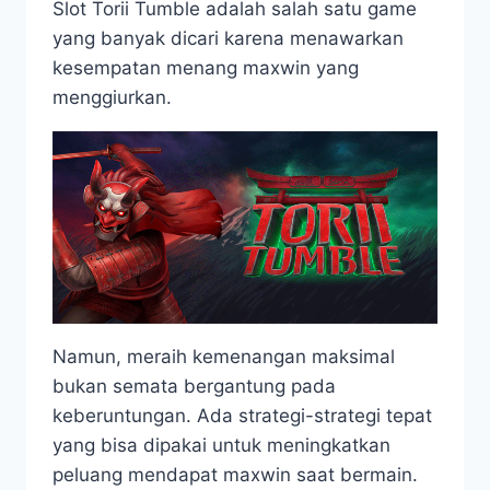
Slot Torii Tumble adalah salah satu game
yang banyak dicari karena menawarkan
kesempatan menang maxwin yang
menggiurkan.
Namun, meraih kemenangan maksimal
bukan semata bergantung pada
keberuntungan. Ada strategi-strategi tepat
yang bisa dipakai untuk meningkatkan
peluang mendapat maxwin saat bermain.