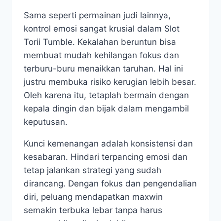
Sama seperti permainan judi lainnya,
kontrol emosi sangat krusial dalam Slot
Torii Tumble. Kekalahan beruntun bisa
membuat mudah kehilangan fokus dan
terburu-buru menaikkan taruhan. Hal ini
justru membuka risiko kerugian lebih besar.
Oleh karena itu, tetaplah bermain dengan
kepala dingin dan bijak dalam mengambil
keputusan.
Kunci kemenangan adalah konsistensi dan
kesabaran. Hindari terpancing emosi dan
tetap jalankan strategi yang sudah
dirancang. Dengan fokus dan pengendalian
diri, peluang mendapatkan maxwin
semakin terbuka lebar tanpa harus