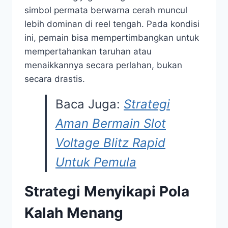
simbol permata berwarna cerah muncul
lebih dominan di reel tengah. Pada kondisi
ini, pemain bisa mempertimbangkan untuk
mempertahankan taruhan atau
menaikkannya secara perlahan, bukan
secara drastis.
Baca Juga:
Strategi
Aman Bermain Slot
Voltage Blitz Rapid
Untuk Pemula
Strategi Menyikapi Pola
Kalah Menang