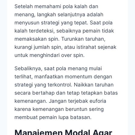
Setelah memahami pola kalah dan
menang, langkah selanjutnya adalah
menyusun strategi yang tepat. Saat pola
kalah terdeteksi, sebaiknya pemain tidak
memaksakan spin. Turunkan taruhan,
kurangi jumlah spin, atau istirahat sejenak
untuk menghindari over spin.
Sebaliknya, saat pola menang mulai
terlihat, manfaatkan momentum dengan
strategi yang terkontrol. Naikkan taruhan
secara bertahap dan tetap tetapkan batas
kemenangan. Jangan terjebak euforia
karena kemenangan beruntun sering
membuat pemain lupa batasan.
Manajemen Modal Agar