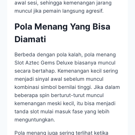
awal sesi, sehingga kemenangan jarang
muncul jika pemain langsung agresif.
Pola Menang Yang Bisa
Diamati
Berbeda dengan pola kalah, pola menang
Slot Aztec Gems Deluxe biasanya muncul
secara bertahap. Kemenangan kecil sering
menjadi sinyal awal sebelum muncul
kombinasi simbol bernilai tinggi. Jika dalam
beberapa spin berturut-turut muncul
kemenangan meski kecil, itu bisa menjadi
tanda slot mulai masuk fase yang lebih
menguntungkan.
Pola menang juga sering terlihat ketika