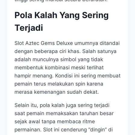
Pola Kalah Yang Sering
Terjadi
Slot Aztec Gems Deluxe umumnya ditandai
dengan beberapa ciri khas. Salah satunya
adalah munculnya simbol yang tidak
membentuk kombinasi meski terlihat
hampir menang. Kondisi ini sering membuat
pemain terus melakukan spin karena
merasa kemenangan sudah dekat.
Selain itu, pola kalah juga sering terjadi
saat pemain memaksakan taruhan besar
sejak awal tanpa membaca ritme
permainan. Slot ini cenderung “dingin” di