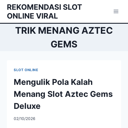
Skip
REKOMENDASI SLOT
to
ONLINE VIRAL
content
TRIK MENANG AZTEC
GEMS
SLOT ONLINE
Mengulik Pola Kalah
Menang Slot Aztec Gems
Deluxe
02/10/2026